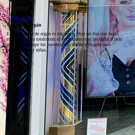
Pide tu cita
Alisado de argán
El ALISADO de argán es orgánico. Deja un liso con brillo
espejo, elimina totalmente el encrespamiento, no daña el pelo
porque no rompe los puentes del cabello y es apto para
embarazadas y niñas.